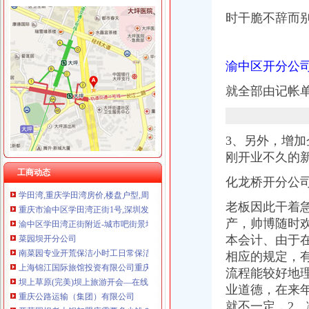
时干脆不辞而
渝中区开分公
渝中区学田湾
渝中区学田湾中装2房带花园住家安静装修别致,重庆渝中上清寺枣
就全部由记帐
重庆-渝中区-学田湾的一品香酒楼_重庆崽儿_新浪博客
重庆渝之旅国际旅行社有限公司渝中区学田湾门市部_【信用信息_诉讼
重庆重庆市渝中区学田湾正街49号重百超市旁附近酒店-重庆重庆市渝
渝中区学田湾附近1室1厅1卫房屋出售-重庆搜狐焦点
3、另外，增
渝中区学田湾新世纪百货87号-出售信息-焦点商铺网
刚开业不久的
渝中区学田湾附近1室1厅1卫房屋出-重庆搜狐焦点
工商动态
化龙桥开分公
学田湾,重庆学田湾房价,楼盘户型,周边配套,交通地图,渝中重庆
重庆市渝中区学田湾正街1号,深圳发展银行重庆分行的地址-北京地图
老板因此干着
渝中区学田湾正街附近-城市吧街景地图
产，
帅博随时
菜园坝开分公司
本会计、由于
南菜园专业开荒保洁小时工日常保洁-爱喇叭网
上海锦江国际旅馆投资有限公司重庆菜园坝分公司-阿土伯企业名录
相应的规定，
坝上草原(完美)坝上旅游开会—在线播放—优酷网,高清在线观看
流程能较好地
重庆公路运输（集团）有限公司
业道德，在来
开菜园坝老火锅加盟店需要多少钱？-加盟费查询网
就不一定，2