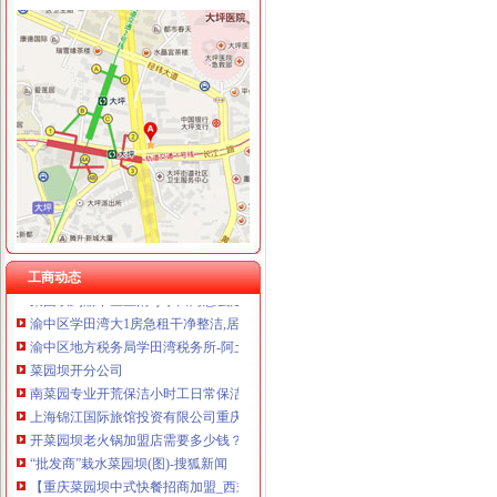
渝中区学田湾
渝中区学田湾中装2房带花园住家安静装修别致,重庆渝中上清寺枣
重庆-渝中区-学田湾的一品香酒楼_重庆崽儿_新浪博客
重庆渝之旅国际旅行社有限公司渝中区学田湾门市部_【信用信息_诉讼
重庆重庆市渝中区学田湾正街49号重百超市旁附近酒店-重庆重庆市渝
渝中区学田湾附近1室1厅1卫房屋出售-重庆搜狐焦点
学田湾,重庆学田湾房价,楼盘户型,周边配套,交通地图,渝中重庆
重庆市渝中区学田湾正街1号,深圳发展银行重庆分行的地址-北京地图
工商动态
菜园坝到渝中区上清寺学田湾怎么走？-住哪网
渝中区学田湾大1房急租干净整洁,居家舒适,上清寺学田湾-重庆58同城
渝中区地方税务局学田湾税务所-阿土伯企业名录
菜园坝开分公司
南菜园专业开荒保洁小时工日常保洁-爱喇叭网
上海锦江国际旅馆投资有限公司重庆菜园坝分公司-阿土伯企业名录
开菜园坝老火锅加盟店需要多少钱？-加盟费查询网
“批发商”栽水菜园坝(图)-搜狐新闻
【重庆菜园坝中式快餐招商加盟_西式快餐店加盟_盒饭加盟】-重庆赶
重庆菜园坝开锁_重庆菜园坝开锁_新浪博客