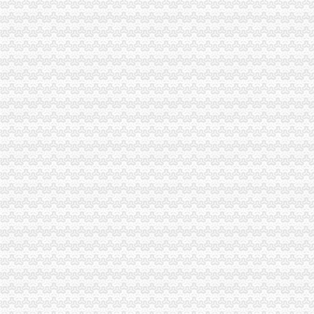
渝中区学田湾中装2房带花园住家安静装修别致,重庆渝中上清寺枣
重庆-渝中区-学田湾的一品香酒楼_重庆崽儿_新浪博客
渝中区学田湾正规一房南北通透采光好,重庆渝中上清寺下罗家湾二
重庆渝中区学田湾正街三通全新火锅店急转_租金元/月_重庆亿铺
渝中区学田湾保洁公司学田湾清洁公司学田湾清洗公_志趣网
重庆渝之旅国际旅行社有限公司渝中区学田湾门市部_【信用信息_诉讼
菜园坝开分公司
新开巷社区-坝陵桥街道办事处-杏花岭区-太原市-山西省-行政区域
重庆菜园坝工业供销公司金属材料分公司
【重庆菜园坝酒后代驾公司|酒后代驾司机|酒后代驾价格】-重庆赶集网
开菜园坝老火锅加盟店要交加盟金和保证金吗？加盟问答-前景加盟网
南菜园专业开荒保洁小时工日常保洁-爱喇叭网
上海锦江国际旅馆投资有限公司重庆菜园坝分公司-阿土伯企业名录
坝上草原(完美)坝上旅游开会—在线播放—优酷网,高清在线观看
重庆公路运输（集团）有限公司
开菜园坝老火锅加盟店需要多少钱？-加盟费查询网
“批发商”栽水菜园坝(图)-搜狐新闻
朝天门开分公司
重庆朝天门清洁公司步步高清洁公司分公司-重庆58同城
江阴麦纳服饰有限公司重庆分公司
重庆市朝天盟餐饮管理有限公司-朝天门火锅加盟-中国连锁网
重庆招聘业务主管_重庆开实商贸有限公司招聘-汇博网