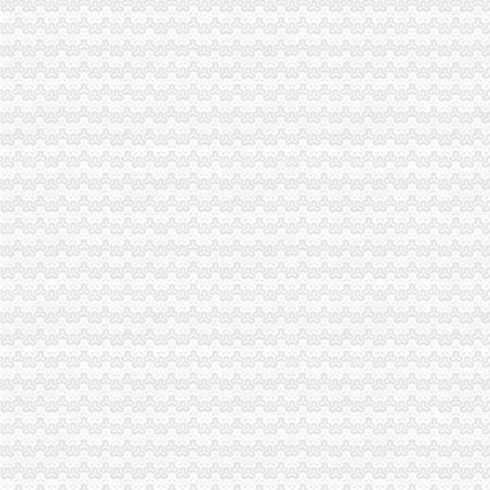
重庆3-5万二手轿车报价_重庆二手车价格_中国二手车城
重庆3-5万1年以内二手车_重庆二手车交易网_中国二手车城
重庆开荒保洁如何收费_开荒保洁价格|重庆开荒保洁如何收费_开荒保
www.songxianhua.cn-网站综合查询|送花网-送花网…PR:0Alexa排名：
【大足经理/管理招聘|大足招聘经理/管理信息】-大足在线
2016年度重庆市巴渝杯优质工程评选结果的公示
重庆代办公司_代办公司注册__营业执照_代理工商登记_分公司_个体
渝中区开分公司
重庆汽车开锁渝中区大坪附近专业开锁、换锁-无界信息网
2015年渝中区注册测绘师学历证明怎么开_学历证明格式word模板
重庆奥汇斯电子科技有限公司渝中区分公司
重庆市渝中区大厦开荒保洁公司_重庆永秀家政清洗_【企业日常服务】
重庆艾佳健康房有限公司渝中区分公司
www.23tjw.com-网站综合查询|重庆|重庆开|佳信财税公司QQ:813…
重庆爱众钢结构有限公司
中国邮政集团公司重庆市渝中区分公司
重庆保安驾校页--重庆市渝中区公安分局保安公司驾驶培训学校（保
重庆山城及时雨地推公司渝中区单代发专业单派发团队-大坪便民/
开分公司
吐槽一下_宝爸现长期固定在河南出差,开分公司,每天忙得基本就_
石家庄市联合申通快递有限公司东开分公司联系方式_信用报告_工商信