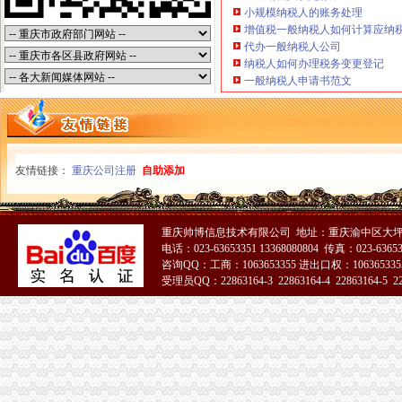
见习经理（大坪/杨家坪地区）招聘_成都满记甜品有限公司重庆南岸
小规模纳税人的账务处理
增值税一般纳税人如何计算应纳
网站程序员_重庆雅居信息咨询有限公司招聘信息—中华英才网
代办一般纳税人公司
汉中分公司地质大队智慧社区服务中心正式开业-陕西广电网络
纳税人如何办理税务变更登记
重庆市品经营企业GSP认证公告（第30号）
一般纳税人申请书范文
渝中区开分公司流程
重庆新房-土巴兔装修问答
长寿经开区造“重庆制造”新内涵-重庆日报网
重庆信息技术专员招聘_重庆信息技术专员招聘信息_重庆信息技术专员
重庆3-5万二手轿车报价_重庆二手车价格_中国二手车城
友情链接：
重庆公司注册
自助添加
重庆3-5万1年以内二手车_重庆二手车交易网_中国二手车城
重庆开荒保洁如何收费_开荒保洁价格|重庆开荒保洁如何收费_开荒保
www.songxianhua.cn-网站综合查询|送花网-送花网…PR:0Alexa排名：
重庆帅博信息技术有限公司 地址：重庆渝中区大坪
【大足经理/管理招聘|大足招聘经理/管理信息】-大足在线
电话：023-63653351 13368080804 传真：023-6365
2016年度重庆市巴渝杯优质工程评选结果的公示
咨询QQ：工商：1063653355 进出口权：1063653355
重庆代办公司_代办公司注册__营业执照_代理工商登记_分公司_个体
受理员QQ：22863164-3 22863164-4 22863164-5 228
渝中区开分公司
51La
重庆汽车开锁渝中区大坪附近专业开锁、换锁-无界信息网
2015年渝中区注册测绘师学历证明怎么开_学历证明格式word模板
重庆奥汇斯电子科技有限公司渝中区分公司
重庆市渝中区大厦开荒保洁公司_重庆永秀家政清洗_【企业日常服务】
重庆艾佳健康房有限公司渝中区分公司