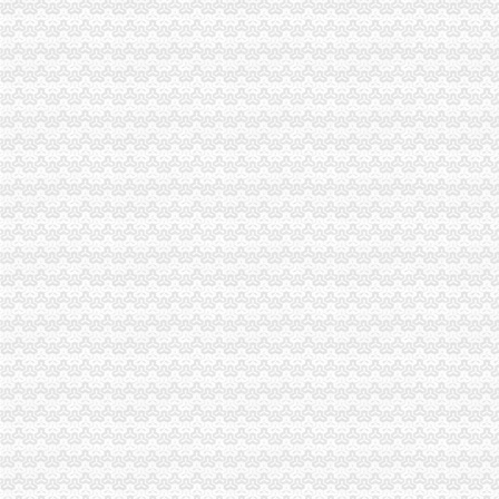
www.23tjw.com-网站综合查询|重庆|重庆开|佳信财税公司QQ:813…
重庆爱众钢结构有限公司
中国邮政集团公司重庆市渝中区分公司
重庆保安驾校页--重庆市渝中区公安分局保安公司驾驶培训学校（保
重庆山城及时雨地推公司渝中区单代发专业单派发团队-大坪便民/
开分公司
吐槽一下_宝爸现长期固定在河南出差,开分公司,每天忙得基本就_
石家庄市联合申通快递有限公司东开分公司联系方式_信用报告_工商信
厦航长沙开分公司地方航空“圈地”提速-股票频道-金融界
哇！博弈长居开分公司了。。来看看他们公司的装修吧！-装修家居-
据说共鸣地产在西安开分公司了,请问谁知道地址呀？-买房-房天下问答
浦东张江公司注册开分公司办证件安诚会计李黎帮您办理-上海58同城
外地公司在成都开分公司需要办哪些手续分公司注册-成都58同城
现在广告部开分公司去叻,广告部没招到人之..-JUNE的主页
平湖市物业管理有限公司城开分公司_地图_公交路线查询
【联合汽车电子（UAES）据说在柳州开分公司了么？请问用的什么设
渝中区学田湾
学田湾|重庆市辖区渝中区学田湾|地理位置|交通状况|公交车|楼盘价格|
渝中区学田湾幼儿园-学校-我要搜学网
渝中区上清寺学田湾的地址在哪？_商品房_土巴兔问吧
南坪到渝中区上清寺学田湾怎么走？-住哪网