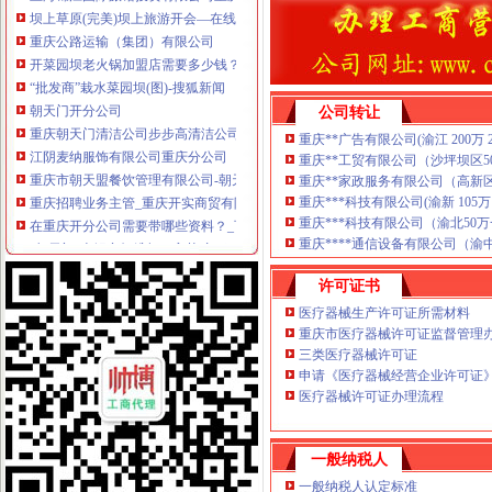
坝上草原(完美)坝上旅游开会—在线播放—优酷网,高清在线观看
重庆公路运输（集团）有限公司
开菜园坝老火锅加盟店需要多少钱？-加盟费查询网
“批发商”栽水菜园坝(图)-搜狐新闻
朝天门开分公司
公司转让
重庆朝天门清洁公司步步高清洁公司分公司-重庆58同城
江阴麦纳服饰有限公司重庆分公司
重庆**广告有限公司(渝江 200万 20
重庆**工贸有限公司（沙坪坝区50万
重庆市朝天盟餐饮管理有限公司-朝天门火锅加盟-中国连锁网
重庆**家政服务有限公司（高新区 10
重庆招聘业务主管_重庆开实商贸有限公司招聘-汇博网
重庆***科技有限公司(渝新 105万 2
在重庆开分公司需要带哪些资料？_百度知道
重庆***科技有限公司（渝北50万一
“朝天门”火锅商标维权一审获赔30万元_搜狐其它_搜狐网
重庆****通信设备有限公司（渝中 10万
【2014年广州吉芝奴服饰有限公司重庆分公司新招聘信息_电话_地
重庆快递物流：麦力快递重庆分公司加盟投资金额1-5万元-重庆爱问
许可证书
重庆羽绒服代理,重庆羽绒服品牌,重庆羽绒服厂,重庆羽绒服厂家-
医疗器械生产许可证所需材料
朝天门火锅云南大理将添新店,成功签约开新篇_全球加盟网
重庆市医疗器械许可证监督管理办
大坪开分公司
三类医疗器械许可证
九龙坡石桥铺杨家坪渝中大坪开锁公司110备案汽车开锁电话-直辖市
申请《医疗器械经营企业许可证
重庆市重庆市大坪双休金融客户经理/贷款顾问招聘_重庆外企德科人力
医疗器械许可证办理流程
1994年青川大案-搜百科
重庆市品经营企业GSP认证公示公告（第202号）-搜狐滚动
一般纳税人
重庆兴孚投资管理有限公司_【信用信息_诉讼信息_财务信息_注册信息
重庆验资开户：专业代办重庆市省外公司入渝备案重庆市房开资质代理
一般纳税人认定标准