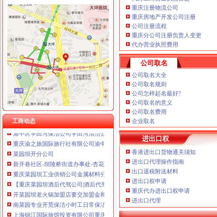
重庆注册物流公司
重庆房地产开发公司注册
公司注册流程
渝中区学田湾
重庆分公司注册负责人变更
学田湾|重庆市辖区渝中区学田湾|地理位置|交通状况|公交车|楼盘价格|
代办营业执照费用
渝中区学田湾幼儿园-学校-我要搜学网
公司取名
渝中区上清寺学田湾的地址在哪？_商品房_土巴兔问吧
南坪到渝中区上清寺学田湾怎么走？-住哪网
公司取名大全
公司取名规则
渝中区学田湾中装2房带花园住家安静装修别致,重庆渝中上清寺枣
公司怎样起名最好?
重庆-渝中区-学田湾的一品香酒楼_重庆崽儿_新浪博客
公司取名的意义
渝中区学田湾正规一房南北通透采光好,重庆渝中上清寺下罗家湾二
公司取名费用
重庆渝中区学田湾正街三通全新火锅店急转_租金元/月_重庆亿铺
工商动态
企业取名
渝中区学田湾保洁公司学田湾清洁公司学田湾清洗公_志趣网
重庆渝之旅国际旅行社有限公司渝中区学田湾门市部_【信用信息_诉讼
进出口权
菜园坝开分公司
香港进出口货物通关须知
新开巷社区-坝陵桥街道办事处-杏花岭区-太原市-山西省-行政区域
进出口代理操作指南
重庆菜园坝工业供销公司金属材料分公司
出口退税附送材料
【重庆菜园坝酒后代驾公司|酒后代驾司机|酒后代驾价格】-重庆赶集网
进出口权申请
开菜园坝老火锅加盟店要交加盟金和保证金吗？加盟问答-前景加盟网
重庆代办进出口权申请
南菜园专业开荒保洁小时工日常保洁-爱喇叭网
进出口代理
上海锦江国际旅馆投资有限公司重庆菜园坝分公司-阿土伯企业名录