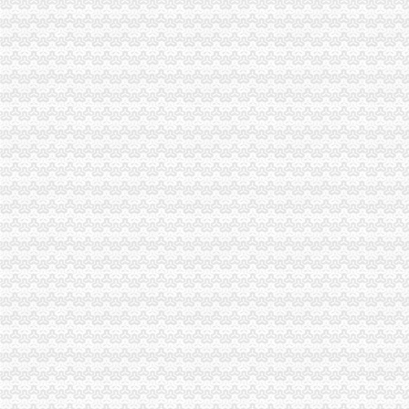
厦航长沙开分公司地方航空“圈地”提速-股票频道-金融界
哇！博弈长居开分公司了。。来看看他们公司的装修吧！-装修家居-
据说共鸣地产在西安开分公司了,请问谁知道地址呀？-买房-房天下问答
浦东张江公司注册开分公司办证件安诚会计李黎帮您办理-上海58同城
外地公司在成都开分公司需要办哪些手续分公司注册-成都58同城
现在广告部开分公司去叻,广告部没招到人之..-JUNE的主页
平湖市物业管理有限公司城开分公司_地图_公交路线查询
【联合汽车电子（UAES）据说在柳州开分公司了么？请问用的什么设