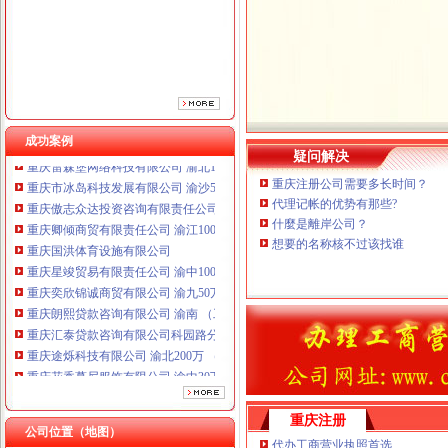
重庆国洪体育设施有限公司
重庆星竣贸易有限责任公司 渝中100万 （进出口权）
重庆奕欣锦诚商贸有限公司 渝九50万 （工商注册）
重庆朗熙贷款咨询有限公司 渝南 （工商注册）
重庆汇泰贷款咨询有限公司科园路分公司 渝高 （工商注册）
重庆途烁科技有限公司 渝北200万 （工商注册）
重庆花香蔓尼服饰有限公司 渝中30万 （工商注册）
成功案例
重庆雷森堡网络科技有限公司 渝北10万 （工商注册）
疑问解决
重庆市冰岛科技发展有限公司 渝沙50万 （进出口权）
重庆注册公司需要多长时间？
重庆傲志众达投资咨询有限责任公司 渝九1000万 （增资）
代理记帐的优势有那些?
重庆卿倾商贸有限责任公司 渝江100万 （工商注册）
什麼是離岸公司？
重庆国洪体育设施有限公司
想要的名称核不过该找谁
重庆星竣贸易有限责任公司 渝中100万 （进出口权）
重庆奕欣锦诚商贸有限公司 渝九50万 （工商注册）
重庆朗熙贷款咨询有限公司 渝南 （工商注册）
重庆汇泰贷款咨询有限公司科园路分公司 渝高 （工商注册）
重庆途烁科技有限公司 渝北200万 （工商注册）
重庆花香蔓尼服饰有限公司 渝中30万 （工商注册）
重庆雷森堡网络科技有限公司 渝北10万 （工商注册）
重庆市冰岛科技发展有限公司 渝沙50万 （进出口权）
重庆注册
公司位置（地图）
代办工商营业执照首选