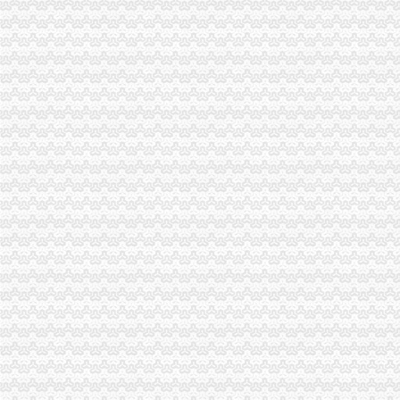
在重庆开分公司需要带哪些资料？_百度知道
“朝天门”火锅商标维权一审获赔30万元_搜狐其它_搜狐网
【2014年广州吉芝奴服饰有限公司重庆分公司新招聘信息_电话_地
重庆快递物流：麦力快递重庆分公司加盟投资金额1-5万元-重庆爱问
重庆羽绒服代理,重庆羽绒服品牌,重庆羽绒服厂,重庆羽绒服厂家-
朝天门火锅云南大理将添新店,成功签约开新篇_全球加盟网
大坪开分公司
九龙坡石桥铺杨家坪渝中大坪开锁公司110备案汽车开锁电话-直辖市
重庆市重庆市大坪双休金融客户经理/贷款顾问招聘_重庆外企德科人力
1994年青川大案-搜百科
重庆市品经营企业GSP认证公示公告（第202号）-搜狐滚动
重庆兴孚投资管理有限公司_【信用信息_诉讼信息_财务信息_注册信息
重庆验资开户：专业代办重庆市省外公司入渝备案重庆市房开资质代理
见习经理（大坪/杨家坪地区）招聘_成都满记甜品有限公司重庆南岸
网站程序员_重庆雅居信息咨询有限公司招聘信息—中华英才网
汉中分公司地质大队智慧社区服务中心正式开业-陕西广电网络
重庆市品经营企业GSP认证公告（第30号）
渝中区开分公司流程
重庆新房-土巴兔装修问答
长寿经开区造“重庆制造”新内涵-重庆日报网
重庆信息技术专员招聘_重庆信息技术专员招聘信息_重庆信息技术专员